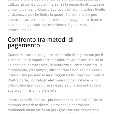
utilizzarla per il gioco online, senza la necessità di collegare
un conto bancario. Questo approccio offre un ulteriore livello
di sicurezza, poiché limita la quantità di denaro che può
essere speso. La scelta di un metodo di pagamento sicuro è
cruciale per garantire un’esperienza di gioco senza
preoccupazioni.
Confronto tra metodi di
pagamento
Quando si tratta di scegliere un metodo di pagamento per il
gioco online, è importante considerare vari fattori, tra cui la
velocità delle transazioni, la sicurezza e i costi associati. Le
criptovalute, ad esempio, offrono transazioni rapide e costi
inferiori, ma possono essere soggette a fluttuazioni di valore.
D’altra parte, i portafogli elettronici come PayPal e Skrill
offrono una grande sicurezza e protezione, ma potrebbero
avere commissioni più elevate.
Inoltre, i bonifici bancari, pur essendo tra i metodi più sicuri,
possono richiedere diversi giorni per l’elaborazione,
rendendoli meno attraenti per i giocatori che desiderano