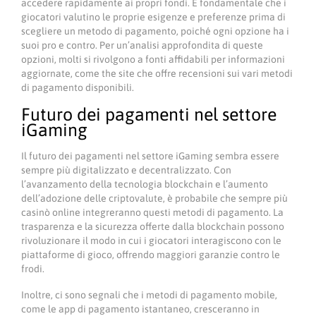
accedere rapidamente ai propri fondi. È fondamentale che i
giocatori valutino le proprie esigenze e preferenze prima di
scegliere un metodo di pagamento, poiché ogni opzione ha i
suoi pro e contro. Per un’analisi approfondita di queste
opzioni, molti si rivolgono a fonti affidabili per informazioni
aggiornate, come the site che offre recensioni sui vari metodi
di pagamento disponibili.
Futuro dei pagamenti nel settore
iGaming
Il futuro dei pagamenti nel settore iGaming sembra essere
sempre più digitalizzato e decentralizzato. Con
l’avanzamento della tecnologia blockchain e l’aumento
dell’adozione delle criptovalute, è probabile che sempre più
casinò online integreranno questi metodi di pagamento. La
trasparenza e la sicurezza offerte dalla blockchain possono
rivoluzionare il modo in cui i giocatori interagiscono con le
piattaforme di gioco, offrendo maggiori garanzie contro le
frodi.
Inoltre, ci sono segnali che i metodi di pagamento mobile,
come le app di pagamento istantaneo, cresceranno in