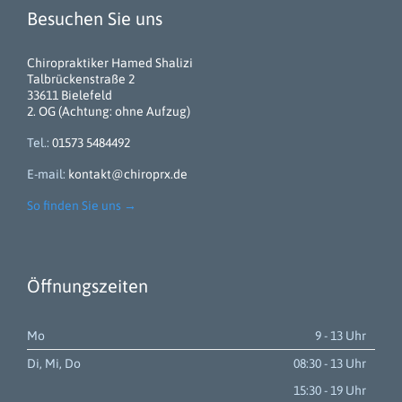
Besuchen Sie uns
Chiropraktiker Hamed Shalizi
Talbrückenstraße 2
33611 Bielefeld
2. OG (Achtung: ohne Aufzug)
Tel.:
01573 5484492
E-mail:
kontakt@chiroprx.de
So finden Sie uns
→
Öffnungszeiten
Mo
9 - 13 Uhr
Di, Mi, Do
08:30 - 13 Uhr
15:30 - 19 Uhr