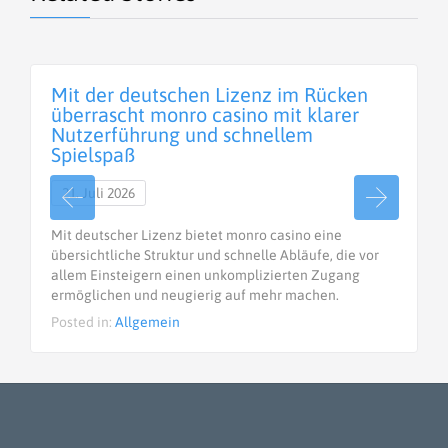
Mit der deutschen Lizenz im Rücken
überrascht monro casino mit klarer
Nutzerführung und schnellem
Spielspaß
21. Juli 2026
Mit deutscher Lizenz bietet monro casino eine
übersichtliche Struktur und schnelle Abläufe, die vor
allem Einsteigern einen unkomplizierten Zugang
ermöglichen und neugierig auf mehr machen.
Posted in:
Allgemein