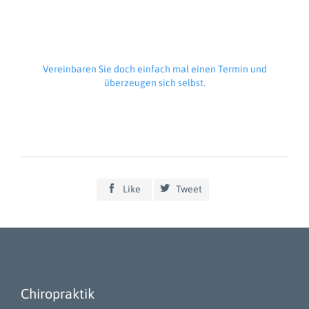
Vereinbaren Sie doch einfach mal einen Termin und
überzeugen sich selbst.


Like
Tweet
Chiropraktik