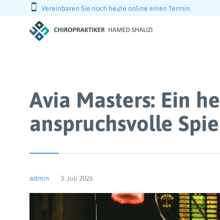

Vereinbaren Sie noch heute online einen Termin
Avia Masters: Ein h
anspruchsvolle Spie
admin
3. Juli 2026