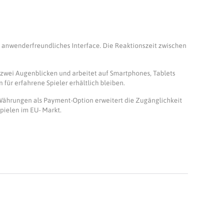
d anwenderfreundliches Interface. Die Reaktionszeit zwischen
r zwei Augenblicken und arbeitet auf Smartphones, Tablets
ür erfahrene Spieler erhältlich bleiben.
 Währungen als Payment-Option erweitert die Zugänglichkeit
Spielen im EU- Markt.