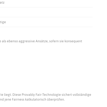
atz
tige
ge als ebenso aggressive Ansätze, sofern sie konsequent
e liegt. Diese Provably Fair-Technologie sichert vollständige
nd jene Fairness kalkulatorisch überprüfen.