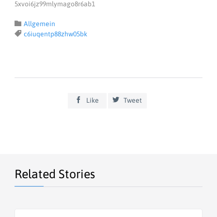
5xvoi6jz99mlymago8r6ab1
Category

Allgemein
Tags

c6iuqentp88zhw05bk


Like
Tweet
Related Stories