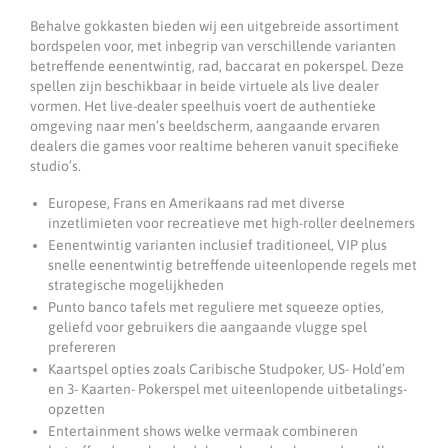
Behalve gokkasten bieden wij een uitgebreide assortiment
bordspelen voor, met inbegrip van verschillende varianten
betreffende eenentwintig, rad, baccarat en pokerspel. Deze
spellen zijn beschikbaar in beide virtuele als live dealer
vormen. Het live-dealer speelhuis voert de authentieke
omgeving naar men’s beeldscherm, aangaande ervaren
dealers die games voor realtime beheren vanuit specifieke
studio’s.
Europese, Frans en Amerikaans rad met diverse
inzetlimieten voor recreatieve met high-roller deelnemers
Eenentwintig varianten inclusief traditioneel, VIP plus
snelle eenentwintig betreffende uiteenlopende regels met
strategische mogelijkheden
Punto banco tafels met reguliere met squeeze opties,
geliefd voor gebruikers die aangaande vlugge spel
prefereren
Kaartspel opties zoals Caribische Studpoker, US- Hold’em
en 3- Kaarten- Pokerspel met uiteenlopende uitbetalings-
opzetten
Entertainment shows welke vermaak combineren