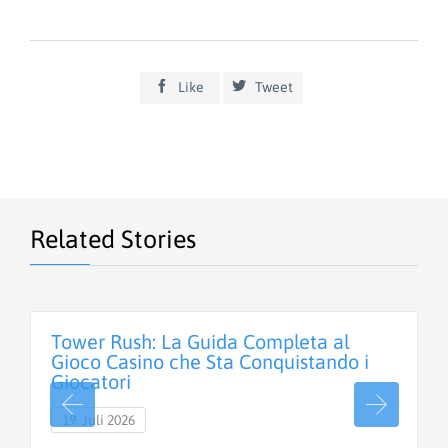


Like
Tweet
Related Stories
Tower Rush: La Guida Completa al
Gioco Casino che Sta Conquistando i
Giocatori
19. Juli 2026