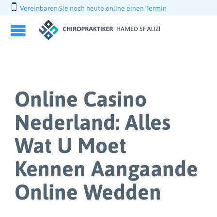

Vereinbaren Sie noch heute online einen Termin
Online Casino
Nederland: Alles
Wat U Moet
Kennen Aangaande
Online Wedden