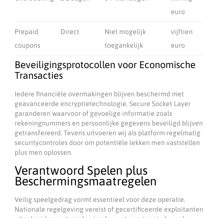
euro
Prepaid
Direct
Niet mogelijk
vijftien
coupons
toegankelijk
euro
Beveiligingsprotocollen voor Economische
Transacties
Iedere financiële overmakingen blijven beschermd met
geavanceerde encryptietechnologie. Secure Socket Layer
garanderen waarvoor of gevoelige informatie zoals
rekeningnummers en persoonlijke gegevens beveiligd blijven
getransfereerd. Tevens uitvoeren wij als platform regelmatig
securitycontroles door om potentiële lekken men vaststellen
plus men oplossen.
Verantwoord Spelen plus
Beschermingsmaatregelen
Veilig speelgedrag vormt essentieel voor deze operatie.
Nationale regelgeving vereist of gecertificeerde exploitanten