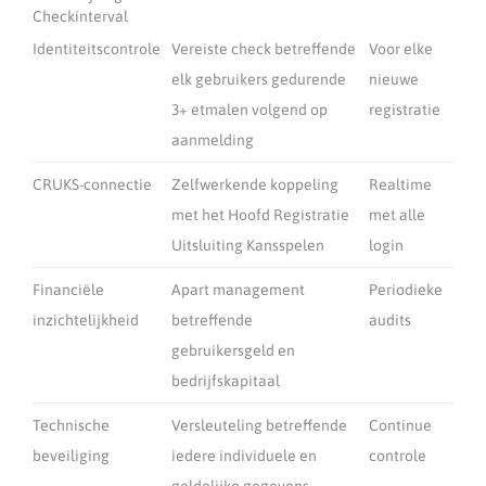
Checkinterval
Identiteitscontrole
Vereiste check betreffende
Voor elke
elk gebruikers gedurende
nieuwe
3+ etmalen volgend op
registratie
aanmelding
CRUKS-connectie
Zelfwerkende koppeling
Realtime
met het Hoofd Registratie
met alle
Uitsluiting Kansspelen
login
Financiële
Apart management
Periodieke
inzichtelijkheid
betreffende
audits
gebruikersgeld en
bedrijfskapitaal
Technische
Versleuteling betreffende
Continue
beveiliging
iedere individuele en
controle
geldelijke gegevens