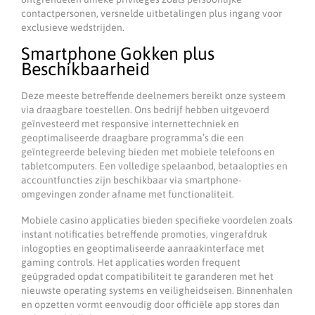
contactpersonen, versnelde uitbetalingen plus ingang voor
exclusieve wedstrijden.
Smartphone Gokken plus
Beschikbaarheid
Deze meeste betreffende deelnemers bereikt onze systeem
via draagbare toestellen. Ons bedrijf hebben uitgevoerd
geïnvesteerd met responsive internettechniek en
geoptimaliseerde draagbare programma’s die een
geïntegreerde beleving bieden met mobiele telefoons en
tabletcomputers. Een volledige spelaanbod, betaalopties en
accountfuncties zijn beschikbaar via smartphone-
omgevingen zonder afname met functionaliteit.
Mobiele casino applicaties bieden specifieke voordelen zoals
instant notificaties betreffende promoties, vingerafdruk
inlogopties en geoptimaliseerde aanraakinterface met
gaming controls. Het applicaties worden frequent
geüpgraded opdat compatibiliteit te garanderen met het
nieuwste operating systems en veiligheidseisen. Binnenhalen
en opzetten vormt eenvoudig door officiële app stores dan