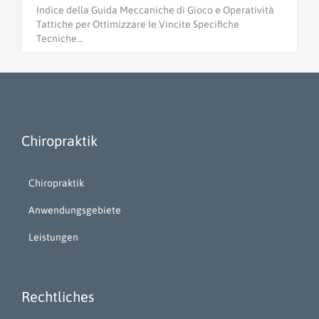
Indice della Guida Meccaniche di Gioco e Operatività
Tattiche per Ottimizzare le Vincite Specifiche
Tecniche…
Posted in:
Uncategorized
Chiropraktik
Chiropraktik
Anwendungsgebiete
Leistungen
Rechtliches