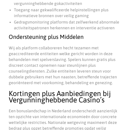
vergunninghebbende gokactiviteiten
Toegang naar gekwalificeerde helpinstellingen plus
informatieve bronnen over veilig gaming
Gedragsmonitoring platforms dat zelfwerkend abnormale
activiteitspatronen herkennen en interventie activeren
Ondersteuning plus Middelen
Wij als platform collaboreren hecht tezamen met
geaccrediteerde entiteiten welke gericht worden in deze
behandelen met spelverslaving. Spelers kunnen gratis plus
discreet contact opnemen naar steunlijnen plus
counselingdiensten. Zulke entiteiten leveren steun voor
dubbele gebruikers met hun naasten, betreffende trajecten
georiënteerd met voorkoming, behandeling en genezing.
Kortingen plus Aanbiedingen bij
Vergunninghebbende Casino’s
Een bonuslandschap in Nederland onderscheidt aanzienlijk
ten opzichte van internationale economieën door concrete
wettelijke restricties. Nationale wetgeving maximeert deze
bedrag plus opzet betreffende promoties opdat veilig