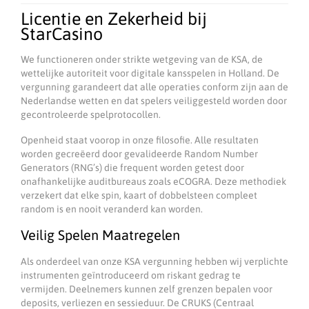
Licentie en Zekerheid bij
StarCasino
We functioneren onder strikte wetgeving van de KSA, de
wettelijke autoriteit voor digitale kansspelen in Holland. De
vergunning garandeert dat alle operaties conform zijn aan de
Nederlandse wetten en dat spelers veiliggesteld worden door
gecontroleerde spelprotocollen.
Openheid staat voorop in onze filosofie. Alle resultaten
worden gecreëerd door gevalideerde Random Number
Generators (RNG’s) die frequent worden getest door
onafhankelijke auditbureaus zoals eCOGRA. Deze methodiek
verzekert dat elke spin, kaart of dobbelsteen compleet
random is en nooit veranderd kan worden.
Veilig Spelen Maatregelen
Als onderdeel van onze KSA vergunning hebben wij verplichte
instrumenten geïntroduceerd om riskant gedrag te
vermijden. Deelnemers kunnen zelf grenzen bepalen voor
deposits, verliezen en sessieduur. De CRUKS (Centraal