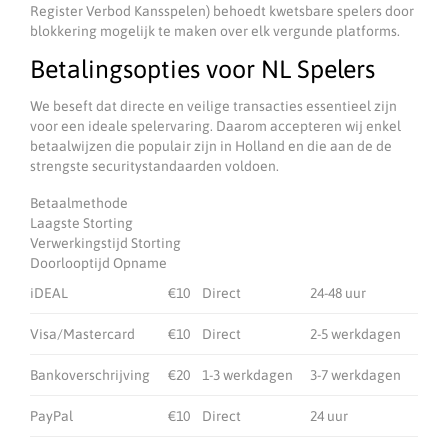
Register Verbod Kansspelen) behoedt kwetsbare spelers door
blokkering mogelijk te maken over elk vergunde platforms.
Betalingsopties voor NL Spelers
We beseft dat directe en veilige transacties essentieel zijn
voor een ideale spelervaring. Daarom accepteren wij enkel
betaalwijzen die populair zijn in Holland en die aan de de
strengste securitystandaarden voldoen.
Betaalmethode
Laagste Storting
Verwerkingstijd Storting
Doorlooptijd Opname
iDEAL
€10
Direct
24-48 uur
Visa/Mastercard
€10
Direct
2-5 werkdagen
Bankoverschrijving
€20
1-3 werkdagen
3-7 werkdagen
PayPal
€10
Direct
24 uur