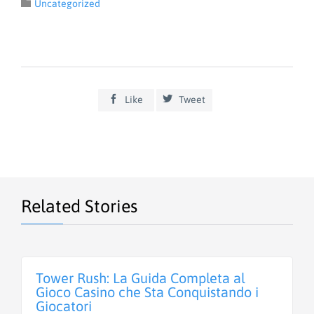
Category

Uncategorized


Like
Tweet
Related Stories
Tower Rush: La Guida Completa al
Gioco Casino che Sta Conquistando i
Giocatori