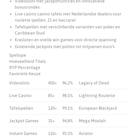
Videoslots met jackpotfuncties en innovatieve
bonusrondes
Live casino casino tafels met Nederlandse dealers voor
roulette spellen, 21 en baccarat
Tafelspellen met verschillende varianten van poker en
Caribbean Stud
Krasloten en snelle win games voor directe spanning
Groeiende jackpots met potten tot miljoenen euro’s
Speltype
Hoeveelheid Titels
RTP Percentage
Favoriete Keuze
Videoslots
450+
96.2%
Legacy of Dead
Live Casino
85+
98.5%
Lightning Roulette
Tafelspellen
120+
99.1%
European Blackjack
Jackpot Games
35+
94.8%
Mega Moolah
Instant Games
110+
95.5%
Aviator