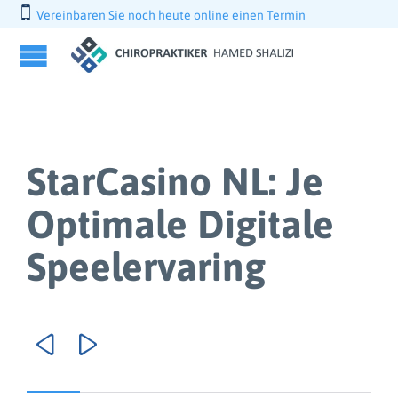

Vereinbaren Sie noch heute online einen Termin
StarCasino NL: Je
Optimale Digitale
Speelervaring

