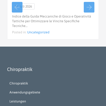
19. Juli 2026
Indice della Guida Meccaniche di Gioco e Operatività
Tattiche per Ottimizzare le Vincite Specifiche
Tecniche…
Posted in:
Uncategorized
Chiropraktik
Chiropraktik
Anwendungsgebiete
Leistungen