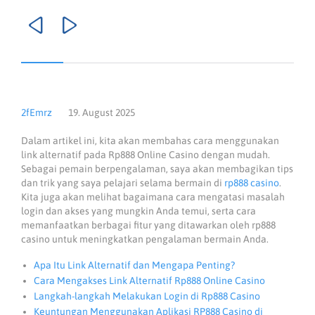


2fEmrz
19. August 2025
Dalam artikel ini, kita akan membahas cara menggunakan
link alternatif pada Rp888 Online Casino dengan mudah.
Sebagai pemain berpengalaman, saya akan membagikan tips
dan trik yang saya pelajari selama bermain di
rp888 casino
.
Kita juga akan melihat bagaimana cara mengatasi masalah
login dan akses yang mungkin Anda temui, serta cara
memanfaatkan berbagai fitur yang ditawarkan oleh rp888
casino untuk meningkatkan pengalaman bermain Anda.
Apa Itu Link Alternatif dan Mengapa Penting?
Cara Mengakses Link Alternatif Rp888 Online Casino
Langkah-langkah Melakukan Login di Rp888 Casino
Keuntungan Menggunakan Aplikasi RP888 Casino di