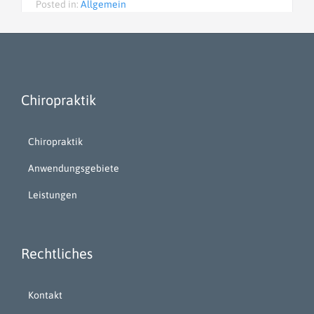
Posted in:
Allgemein
Chiropraktik
Chiropraktik
Anwendungsgebiete
Leistungen
Rechtliches
Kontakt