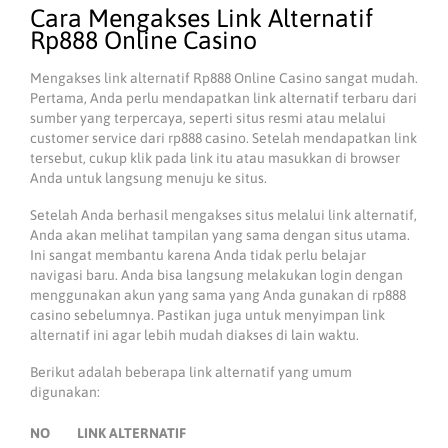
Cara Mengakses Link Alternatif
Rp888 Online Casino
Mengakses link alternatif Rp888 Online Casino sangat mudah.
Pertama, Anda perlu mendapatkan link alternatif terbaru dari
sumber yang terpercaya, seperti situs resmi atau melalui
customer service dari rp888 casino. Setelah mendapatkan link
tersebut, cukup klik pada link itu atau masukkan di browser
Anda untuk langsung menuju ke situs.
Setelah Anda berhasil mengakses situs melalui link alternatif,
Anda akan melihat tampilan yang sama dengan situs utama.
Ini sangat membantu karena Anda tidak perlu belajar
navigasi baru. Anda bisa langsung melakukan login dengan
menggunakan akun yang sama yang Anda gunakan di rp888
casino sebelumnya. Pastikan juga untuk menyimpan link
alternatif ini agar lebih mudah diakses di lain waktu.
Berikut adalah beberapa link alternatif yang umum
digunakan:
NO
LINK ALTERNATIF