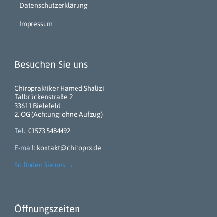
Datenschutzerklärung
Impressum
Besuchen Sie uns
Chiropraktiker Hamed Shalizi
Talbrückenstraße 2
33611 Bielefeld
2. OG (Achtung: ohne Aufzug)
Tel.:
01573 5484492
E-mail:
kontakt@chiroprx.de
So finden Sie uns
→
Öffnungszeiten