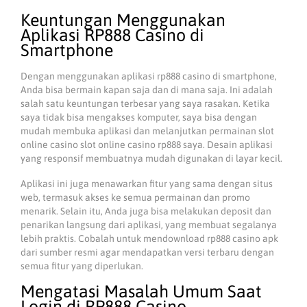
Keuntungan Menggunakan
Aplikasi RP888 Casino di
Smartphone
Dengan menggunakan aplikasi rp888 casino di smartphone,
Anda bisa bermain kapan saja dan di mana saja. Ini adalah
salah satu keuntungan terbesar yang saya rasakan. Ketika
saya tidak bisa mengakses komputer, saya bisa dengan
mudah membuka aplikasi dan melanjutkan permainan slot
online casino slot online casino rp888 saya. Desain aplikasi
yang responsif membuatnya mudah digunakan di layar kecil.
Aplikasi ini juga menawarkan fitur yang sama dengan situs
web, termasuk akses ke semua permainan dan promo
menarik. Selain itu, Anda juga bisa melakukan deposit dan
penarikan langsung dari aplikasi, yang membuat segalanya
lebih praktis. Cobalah untuk mendownload rp888 casino apk
dari sumber resmi agar mendapatkan versi terbaru dengan
semua fitur yang diperlukan.
Mengatasi Masalah Umum Saat
Login di RP888 Casino