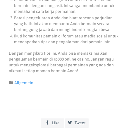
bermain dengan uang asli. Ini sangat membantu untuk
memahami cara kerja permainan.
Batasi pengeluaran Anda dan buat rencana perjudian
yang baik. Ini akan membantu Anda bermain secara
bertanggung jawab dan menghindari kerugian besar.
Ikuti komunitas pemain di forum atau media sosial untuk
mendapatkan tips dan pengalaman dari pemain lain.
Dengan mengikuti tips ini, Anda bisa memaksimalkan
pengalaman bermain di rp888 online casino. Jangan ragu
untuk mengeksplorasi berbagai permainan yang ada dan
nikmati setiap momen bermain Anda!
Category

Allgemein


Like
Tweet