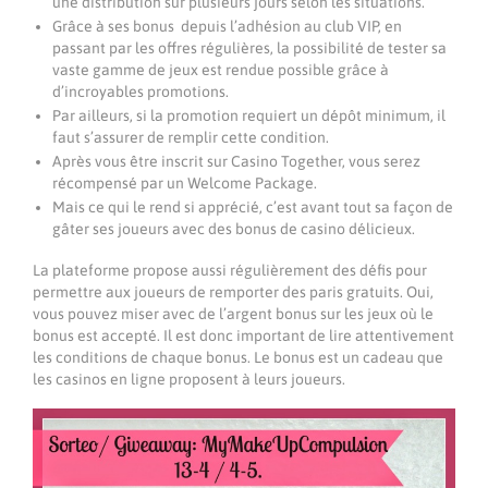
une distribution sur plusieurs jours selon les situations.
Grâce à ses bonus depuis l’adhésion au club VIP, en
passant par les offres régulières, la possibilité de tester sa
vaste gamme de jeux est rendue possible grâce à
d’incroyables promotions.
Par ailleurs, si la promotion requiert un dépôt minimum, il
faut s’assurer de remplir cette condition.
Après vous être inscrit sur Casino Together, vous serez
récompensé par un Welcome Package.
Mais ce qui le rend si apprécié, c’est avant tout sa façon de
gâter ses joueurs avec des bonus de casino délicieux.
La plateforme propose aussi régulièrement des défis pour
permettre aux joueurs de remporter des paris gratuits. Oui,
vous pouvez miser avec de l’argent bonus sur les jeux où le
bonus est accepté. Il est donc important de lire attentivement
les conditions de chaque bonus. Le bonus est un cadeau que
les casinos en ligne proposent à leurs joueurs.