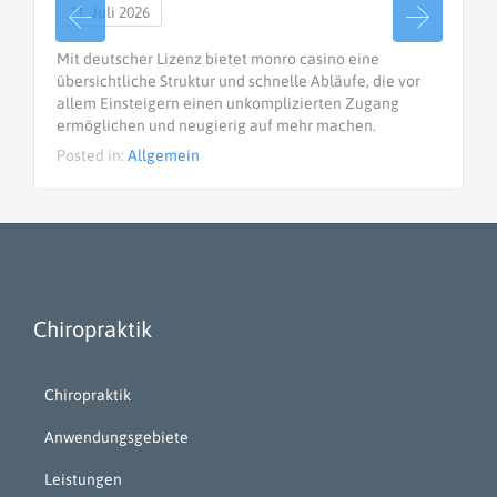
21. Juli 2026
Mit deutscher Lizenz bietet monro casino eine
übersichtliche Struktur und schnelle Abläufe, die vor
allem Einsteigern einen unkomplizierten Zugang
ermöglichen und neugierig auf mehr machen.
Posted in:
Allgemein
Chiropraktik
Chiropraktik
Anwendungsgebiete
Leistungen