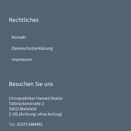
Rechtliches
Kontakt
Datenschutzerklärung
Impressum
Besuchen Sie uns
Chiropraktiker Hamed Shalizi
Talbrückenstraße 2
33611 Bielefeld
2. OG (Achtung: ohne Aufzug)
Tel.:
01573 5484492