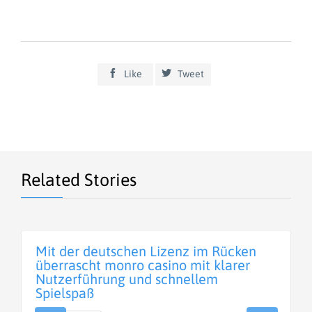


Like
Tweet
Related Stories
Mit der deutschen Lizenz im Rücken
überrascht monro casino mit klarer
Nutzerführung und schnellem
Spielspaß